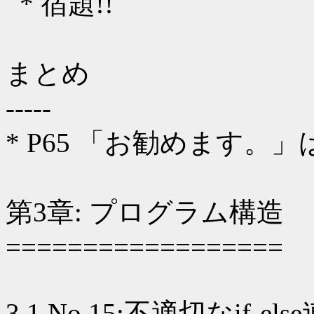
* 宿題!!
まとめ
-----
* P65 「お勧めます
第3章: プログラム構造
==================
3.1 No.15:不適切なif-els