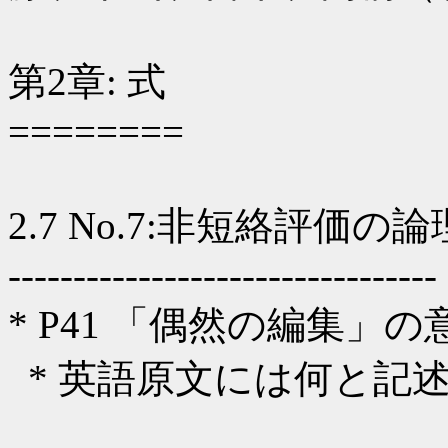
第2章: 式
========
2.7 No.7:非短絡評価
---------------------------------
* P41 「偶然の編集」
* 英語原文には何と記