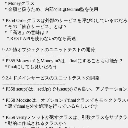
* Moneyクラス
* 金額と扱うため、内部でBigDecimal型を使用
* P354 Orderクラスは外部のサービスを呼び出しているのだ
* その「依存サービス」とは？
* 「高速」の意味は？
* REST APIを使わないのなら高速
9.2.2 値オブジェクトのユニットテストの開発
------------------------------------------
* P355 Money m1とMoney m2は、finalにすることも可能か？
* finalにしても良いだろう
9.2.4 ドメインサービスのユニットテストの開発
--------------------------------------------
* P358 setup()は、setUp()でもsetup()でも良い。アノテー
* P358 Mockitoは、オプションでfinalクラスでもモックク
* 裏でfinalを外す処理を行っているらしいです
* P359 verifyメソッドが返すクラスは、引数クラスをサブ
* 動的に作成されるクラスか？