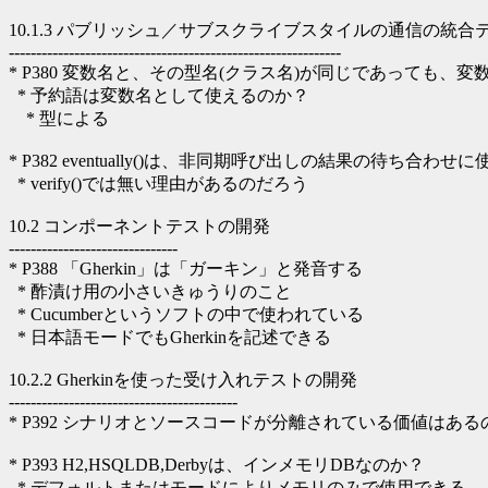
10.1.3 パブリッシュ／サブスクライブスタイルの通信の統合
-------------------------------------------------------------
* P380 変数名と、その型名(クラス名)が同じであっても、
* 予約語は変数名として使えるのか？
* 型による
* P382 eventually()は、非同期呼び出しの結果の待ち合わせ
* verify()では無い理由があるのだろう
10.2 コンポーネントテストの開発
-------------------------------
* P388 「Gherkin」は「ガーキン」と発音する
* 酢漬け用の小さいきゅうりのこと
* Cucumberというソフトの中で使われている
* 日本語モードでもGherkinを記述できる
10.2.2 Gherkinを使った受け入れテストの開発
------------------------------------------
* P392 シナリオとソースコードが分離されている価値はある
* P393 H2,HSQLDB,Derbyは、インメモリDBなのか？
* デフォルトまたはモードによりメモリのみで使用できる