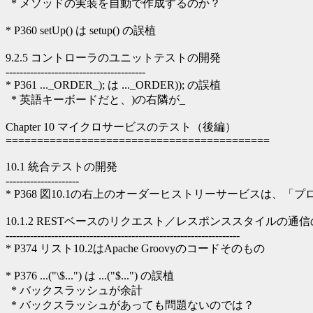
* メソッドの実装を自動で作成するのか？
* P360 setUp() は setup() の誤植
9.2.5 コントローラのユニットテストの開発
----------------------------------------
* P361 ..._ORDER_); は ..._ORDER)); の誤植
* 英語キーボードだと、)の右隣が_
Chapter 10 マイクロサービスのテスト（後編）
==========================================
10.1 統合テストの開発
---------------------
* P368 図10.1の右上のオーダーヒストリーサービスは、
10.1.2 RESTベースのリクエスト／レスポンススタイルの通
-------------------------------------------------------------------
* P374 リスト10.2はApache Groovyのコードそのもの
* P376 ...("\$...") は ...("$...") の誤植
* バックスラッシュが余計
* バックスラッシュがあっても問題ないのでは？